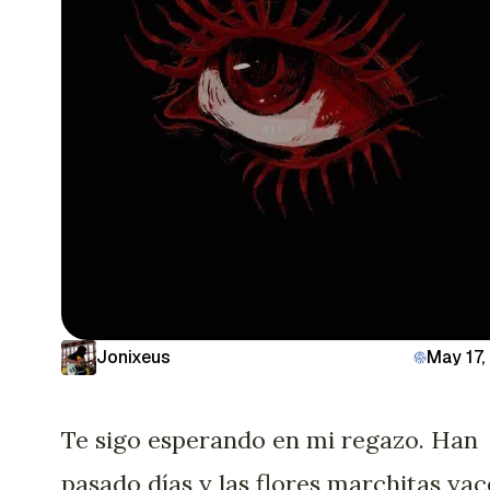
Jonixeus
May 17,
Te sigo esperando en mi regazo. Han
pasado días y las flores marchitas yac