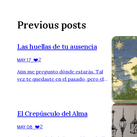
Previous posts
Las huellas de tu ausencia
❤️
2
MAY 17
⎯
Aún me pregunto dónde estarás. Tal
vez te quedaste en el pasado, pero el
reflejo de tus ojos se posa en cada cosa
que amo, como si una parte de tu alma,
perdida entre una humanidad cegada,
encontrara su lugar en algún aspecto
El Crepúsculo del Alma
de mi vida. Sigo escribiendo para
mantenerme con vida, porque tu
❤️
2
MAY 06
⎯
ausencia agrietó mi corazón; cosas que