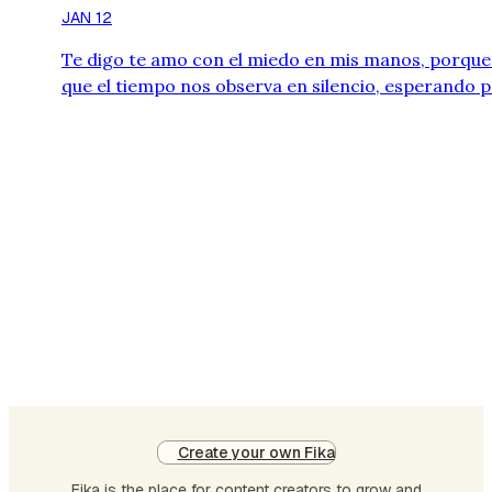
JAN 12
Te digo te amo con el miedo en mis manos, porque
que el tiempo nos observa en silencio, esperando 
recordarnos que ninguna historia tiene páginas
infinitas y que aún existe un punto final. Te beso co
miedo en mis labios, porque sé que mi sonrisa se la
llevarán tus ojos, aquellos que siempre anhelo
contemplar. Sé que te amo con mi cora…
Create your own Fika
Fika is the place for content creators to grow and